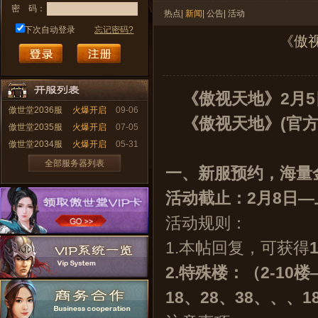
密
码：
热点
|
新闻
|
公告
|
活动
下次自动登录
忘记密码?
《傲视
《傲视天地》2月5
傲世堂2036服
火爆开启
09-06
《傲视天地》(官方群
傲世堂2035服
火爆开启
07-05
傲世堂2034服
火爆开启
05-31
全部服务器列表
一、新服预约，海量
活动截止：2月8日—
活动规则：
1.本帖回复，可获得
2.特殊楼：（2-10
18、28、38、、、1