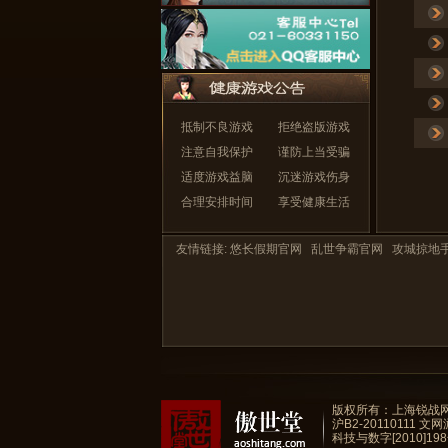
抵制不良游戏
拒绝盗版游戏
注意自我保护
谨防上当受骗
适度游戏益脑
沉迷游戏伤身
合理安排时间
享受健康生活
友情链接:
悠长假期官网
乱世争霸官网
攻城掠地
版权所有：上海锐战网络
沪B2-20110111
文网游
科技与数字[2010]19