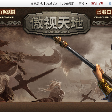
傲视天地
|
攻城掠地
|
悠长假期
|
更多
设置首页
添