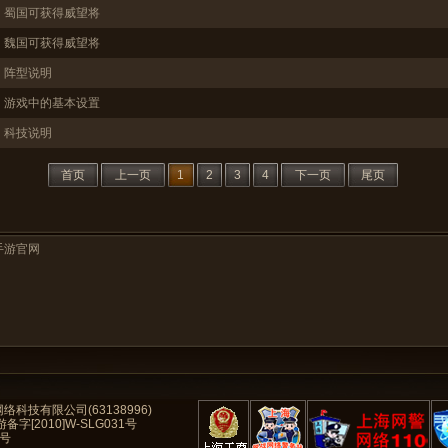
蜀国可获得威望将
魏国可获得威望将
阵型说明
游戏中的基本设置
科技说明
首页
上一页
1
2
3
4
下一页
尾页
手游官网
科技有限公司(63138996)
备字[2010]W-SLG031号
8号